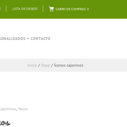
E
LISTA DE DESEOS
CARRO DE COMPRAS
0
SONALIZADOS
CONTACTO
Inicio
/
Shop
/
Íconos cajoninos
cajoninos
,
Vasos
nos