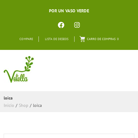
POR UN VASO VERDE
COMPARE
LISTA DE DESEOS
CARRO DE COMPRAS
0
loica
Inicio
/
Shop
/
loica